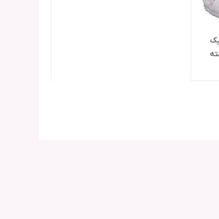
یک
کماز A920 بسته