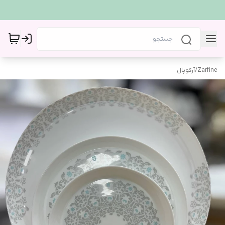
Zarfine
/
آرکوپال