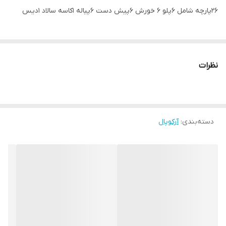
26پارچه شامل 6پلو 6 خورش 6پیش دست 6پیاله 1کاسه سالاد 1دیس
نظرات
دسته‌بندی
:
آرکوپال