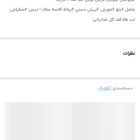
شامل 6پلو 6خورش 6پیش دستی 6پیاله 1کاسه سالاد 1 دیس 2نمکپاش
لب طلا کف گل صادراتی
نظرات
دسته‌بندی
:
آرکوپال