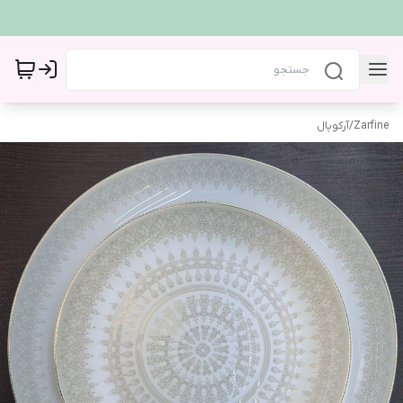
Zarfine
/
آرکوپال