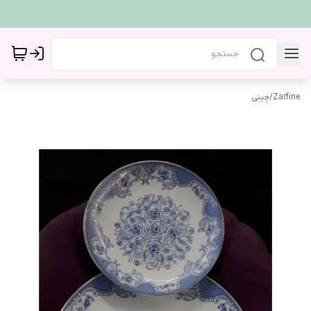
Zarfine
/
چینی