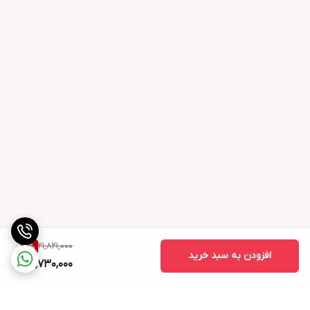
21,821,000
4
%
افزودن به سبد خرید
20,730,000