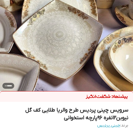
سرویس چینی پردیس طرح والریا طلایی کف گل
نیوبن12نفره 96پارچه استخوانی
برند:
چینی پردیس