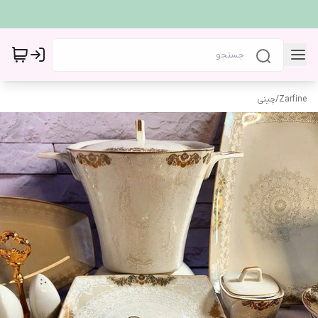
Zarfine
/
چینی