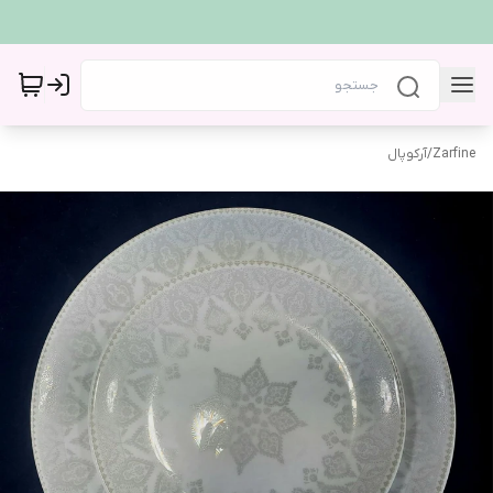
Zarfine
/
آرکوپال