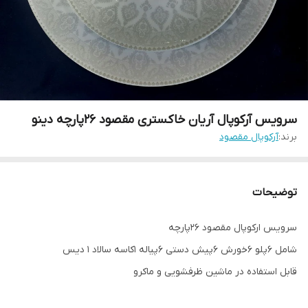
سرویس آرکوپال آریان خاکستری مقصود 26پارچه دینو
برند:
آرکوپال مقصود
توضیحات
سرویس ارکوپال مقصود 26پارچه
شامل 6پلو 6خورش 6پیش دستی 6پیاله 1کاسه سالاد 1 دیس
قابل استفاده در ماشین ظرفشویی و ماکرو