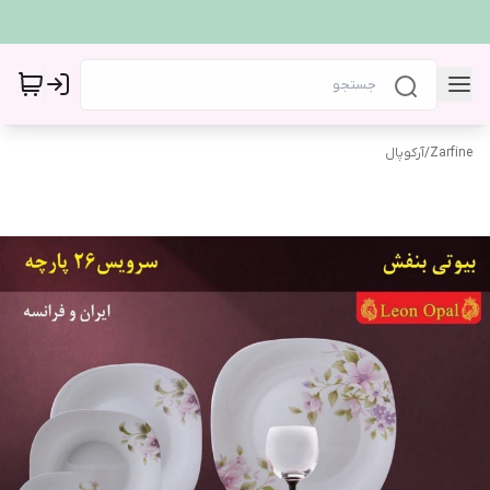
Zarfine
/
آرکوپال