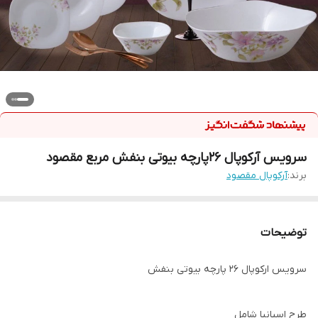
سرویس آرکوپال 26پارچه بیوتی بنفش مربع مقصود
برند:
آرکوپال مقصود
توضیحات
سرویس ارکوپال 26 پارچه بیوتی بنفش
طرح اسپانیا شامل