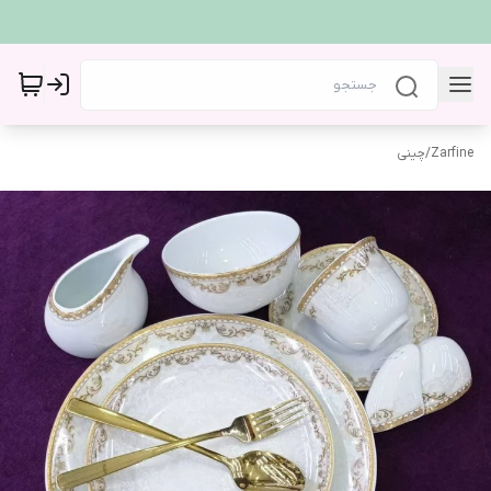
Zarfine
/
چینی