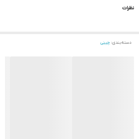
قندان +درب ۱عدد
نظرات
نمک پاش و فلفل پاش ۲ عدد
پیاله ۶ عدد
ظرف سس ۱ عدد
دسته‌بندی
:
چینی