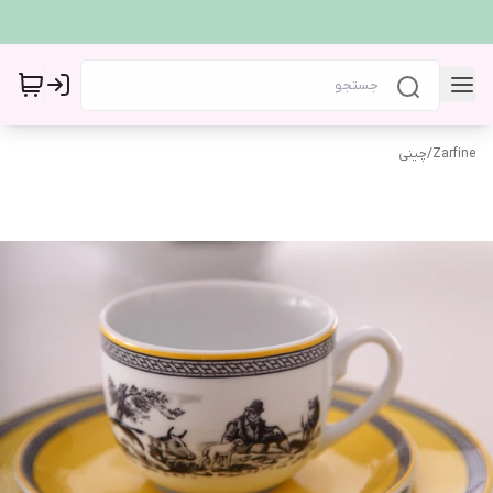
Zarfine
/
چینی