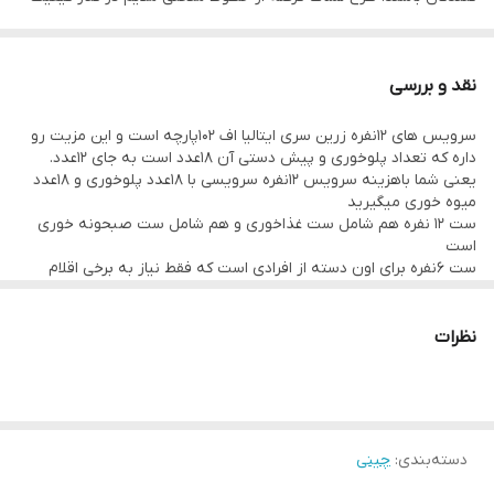
بسیار بالای بدنه چینی این ظروف، تکمیل کننده جذابیت ایتالیا اف می
باشد.
نقد و بررسی
اقلام موجود در در تصویر اخر توضیح داده شده است
سرویس های 12نفره زرین سری ایتالیا اف 102پارچه است و این مزیت رو
داره که تعداد پلوخوری و پیش دستی آن 18عدد است به جای 12عدد.
یعنی شما باهزینه سرویس 12نفره سرویسی با 18عدد پلوخوری و 18عدد
میوه خوری میگیرید
ست 12 نفره هم شامل ست غذاخوری و هم شامل ست صبحونه خوری
است
ست 6نفره برای اون دسته از افرادی است که فقط نیاز به برخی اقلام
ضروری و غذاخوری دارند (28پارچه)
تصویر اقلام 12نفره و 6نفره در تصاویر توضیح داده شده است
نکته ای دیگر درباره سرویس های زرین وجود درجه کیفی عالی و درجه
نظرات
کیفی یک است که این امکان را به مشتری میدهد تا کیفیت مدل
انتخابی اش را تعیین کند
دسته‌بندی
:
چینی