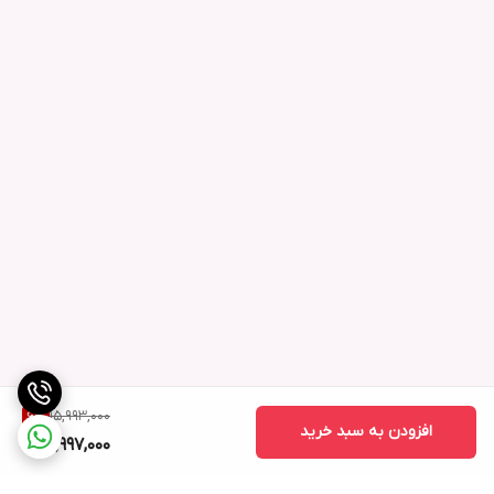
15,993,000
6
%
افزودن به سبد خرید
14,997,000