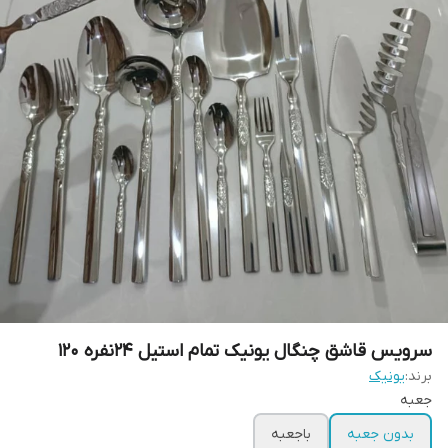
سرویس قاشق چنگال یونیک تمام استیل 24نفره 120
برند:
یونیک
جعبه
بدون جعبه
باجعبه