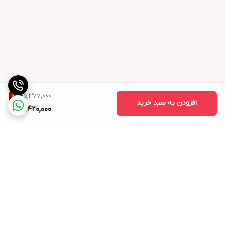
15,377,000
6
%
افزودن به سبد خرید
14,420,000
برگشت به بالا