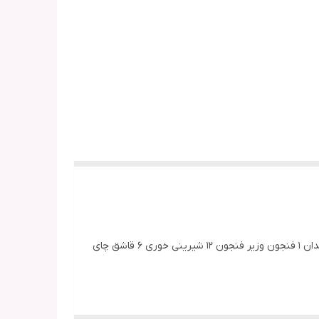
آیتم های موجود در سرویس : برنج بزرگ 12 برنج کوچیک 6 خورشت 12 میوه 12 پیاله 12 دیس 3 سوپ1 سالاد 2 سس1 نمکدون4 قوری 1 قندان 1 فنجون ‌وزیر فنجون 12 شیرینی خوری 6 قاشق چای