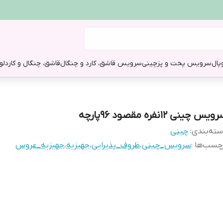
وپال
سرویس پخت و پز
چینی
سرویس قاشق، کارد و چنگال
قاشق، چنگال و کارد
لو
یس چینی 12نفره مقصود 96پارچه
ته‌بندی
:
چینی
چسب‌ها :
سرویس_چینی
،
ظروف_پذیرایی
،
جهیزیه
،
جهیزیه_عروس