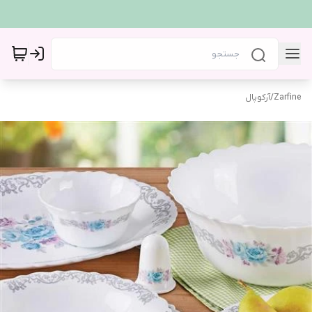
Zarfine
/
آرکوپال