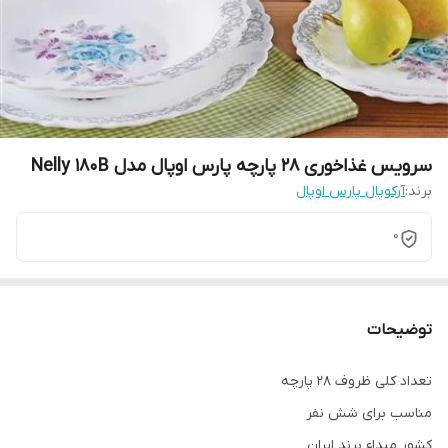
سرویس غذاخوری 28 پارچه پارس اوپال مدل Nelly 180B
برند:
آرکوپال پارس اوپال
0
توضیحات
تعداد کلی ظروف 28 پارچه
مناسب برای شش نفر
کشور مبداء برند ایران