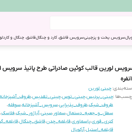
وپال
سرویس پخت و پز
چینی
سرویس قاشق، کارد و چنگال
قاشق، چنگال و کارد
لو
ره
ته‌بندی
:
چینی لورین
چسب‌ها :
چینی_پردیس
،
چینی_توس
،
چینی_تقدیس
،
ظروف_آشپزخانه
ظروف_شیک
،
ظروف_پذیرایی
،
سرویس_آشپزخانه
،
سوفله
،
سطل_و_جعبه_دستمال
،
سماور
،
سینی
،
آباژور_شیک
،
فلاسک
،
کتری_قوری
،
پاسماوری
،
قابلمه_چدن
،
قاشق_چنگال
،
قابلمه_گر
قابلمه_استیل
،
آرکوپال