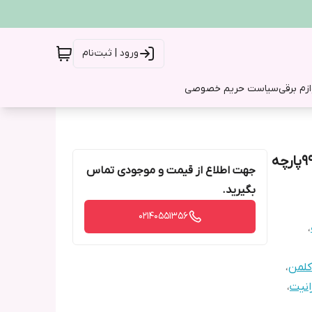
ورود | ثبت‌نام
ازم برقی
سیاست حریم خصوصی
سرویس لورین قالب کوئین صادراتی طرح پانیذ سرویس ۹۹پارچه
جهت اطلاع از قیمت و موجودی تماس
بگیرید.
02140551356
،
کلمن
،
انیت
،