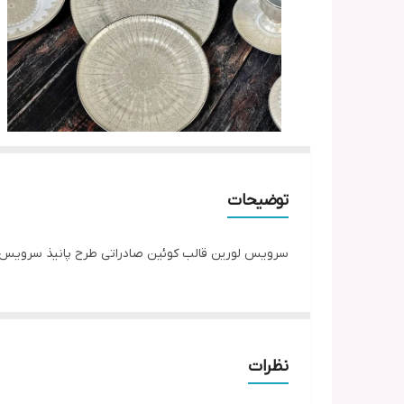
توضیحات
سرویس لورین قالب کوئین صادراتی طرح پانیذ سرویس ۹۹پارچه 12نفره کامل صادرات
نظرات