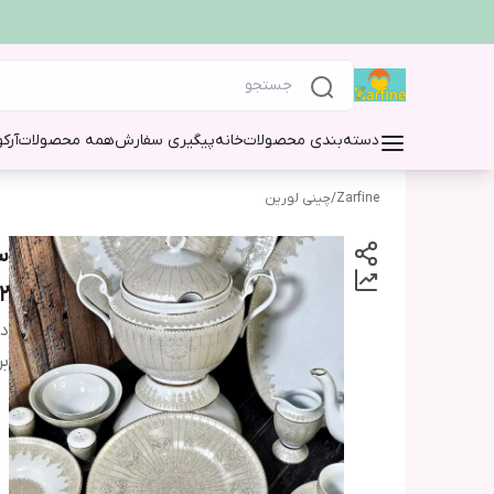
دسته‌بندی محصولات
خانه
پیگیری سفارش
همه محصولات
آرک
Zarfine
/
چینی لورین
12نف
دس
بر