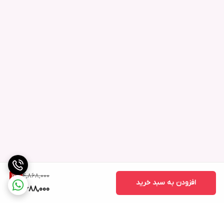
4,868,000
3
%
افزودن به سبد خرید
4,688,000