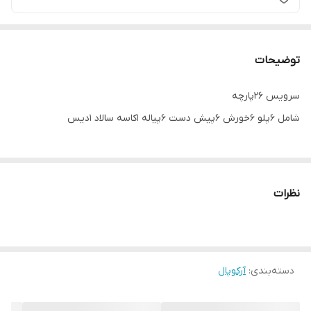
توضیحات
سرویس ۲۶پارچه
شامل ۶پلو ۶خورش ۶پیش دست ۶پیاله ۱کاسه سالاد ۱دیس
نظرات
دسته‌بندی
:
آرکوپال