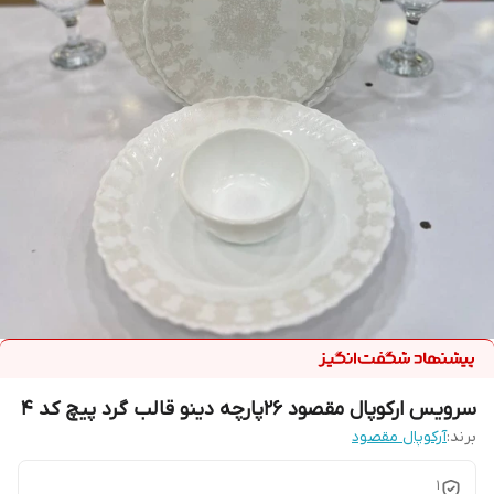
سرویس ارکوپال مقصود 2۶پارچه دینو قالب گرد پیچ کد 4
برند:
آرکوپال مقصود
1