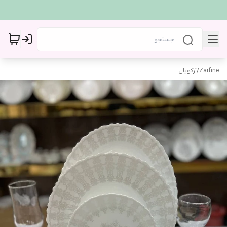
Zarfine
/
آرکوپال