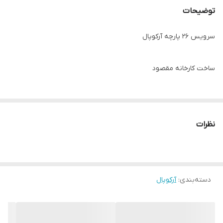
توضیحات
سرویس ۲۶ پارچه آرکوپال
ساخت کارخانه مقصود
قالب نیلوفری
نظرات
دور طلا
طرح ولنتاین صورتی
26پارچه شامل 6پلو 6خورش 6پیش دستی 6پیاله 1کاسه سالاد 1 دیس
دسته‌بندی
:
آرکوپال
قیمت عالی