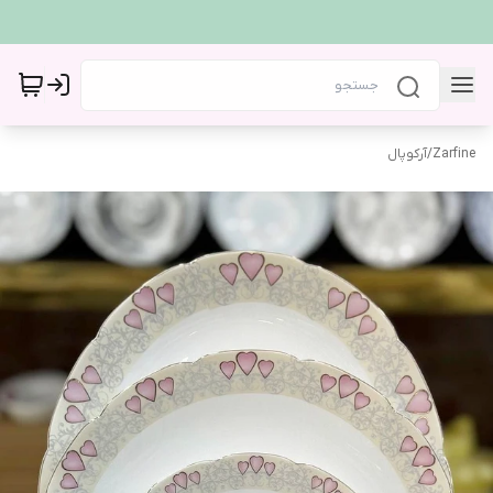
Zarfine
/
آرکوپال