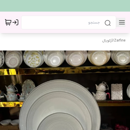
Zarfine
/
آرکوپال