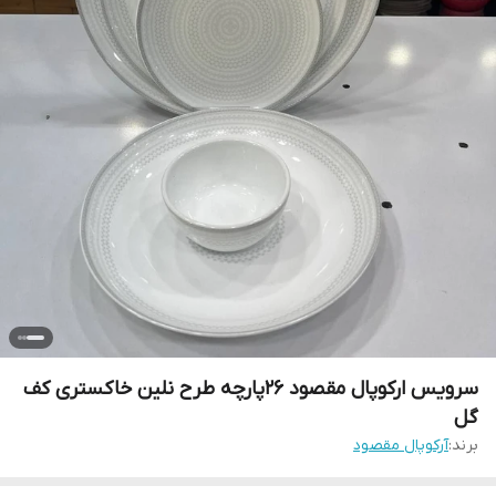
سرویس ارکوپال مقصود ۲۶پارچه طرح نلین خاکستری کف
گل
برند:
آرکوپال مقصود