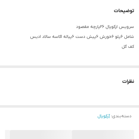
توضیحات
سرویس ارکوپال ۲۶پارچه مقصود
شامل ۶پلو ۶خورش ۶پیش دست ۶پیاله ۱کاسه سالاد ۱دیس
کف گل
نظرات
دسته‌بندی
:
آرکوپال