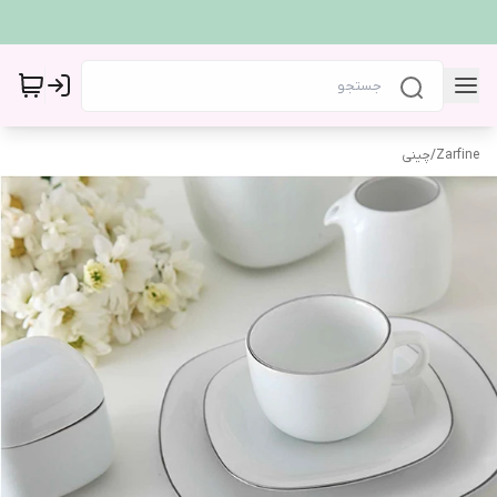
Zarfine
/
چینی