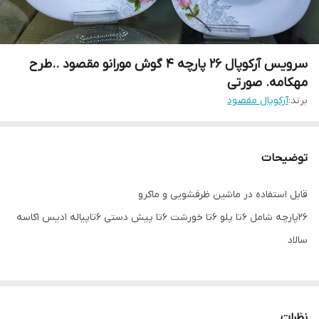
سرویس آرکوپال 26 پارچه 4 گوش مورانو مقصود ..طرح
مهکامه. صورتی
برند:
آرکوپال مقصود
توضیحات
قابل استفاده در ماشین ظرفشویی و ماکرو
26پارچه شامل 6تا پلو 6تا خورشت 6تا پیش دستی 6تاپیاله 1دیس 1کاسه
سالاد
نظرات