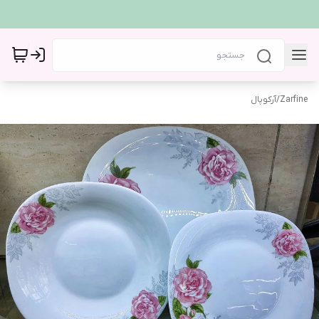
Zarfine
/
آرکوپال