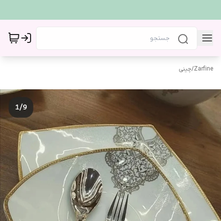
Zarfine
/
چینی