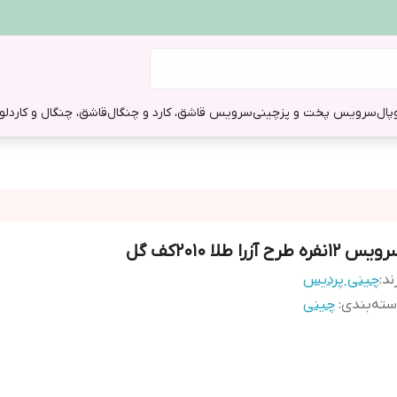
وپال
سرویس پخت و پز
چینی
سرویس قاشق، کارد و چنگال
قاشق، چنگال و کارد
لو
س 12نفره طرح آزرا طلا 2010کف گل
ند:
چینی پردیس
ته‌بندی
:
چینی