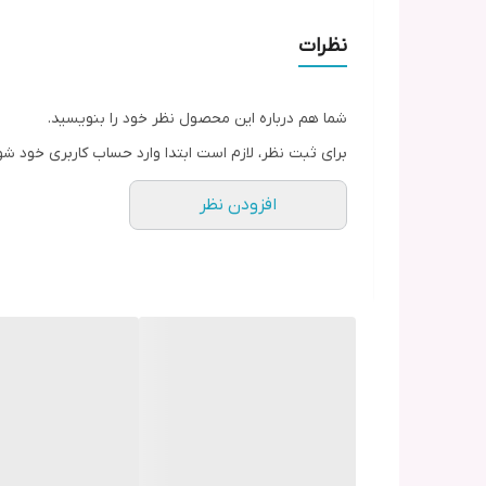
سرویس 105 پارچه پاریس کف گل جدید آزرا طلا 2010B💛🤍
نظرات
توضیحات
نظرات
شما هم درباره این محصول نظر خود را بنویسید.
قلام شامل :
برای ثبت نظر، لازم است ابتدا وارد حساب کاربری خود شو
۱۲ عدد پلوخوری
افزودن نظر
۱۲ عدد خورشت خوری
۱۲ عدد پیش دستی
۱۲ عدد پیاله ماست
۱۲ عدد فنجان چینی پردیس
۱۲ عدد نعلبکی
۶ عدد نمکدان
۶ عدد جای دستمال حلقه ای
۲ عد دیس برنج