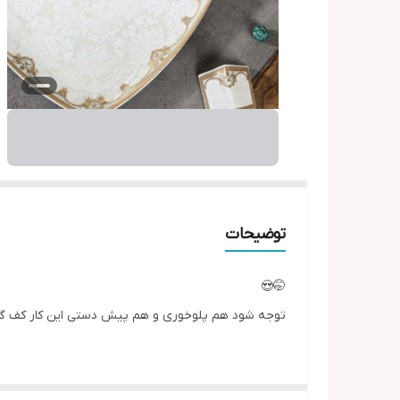
توضیحات
🤭😍
توجه شود هم پلوخوری و هم پیش دستی این کار کف 
سرویس کف گل جدید آزرا طلا 2010💛🤍🤭😍