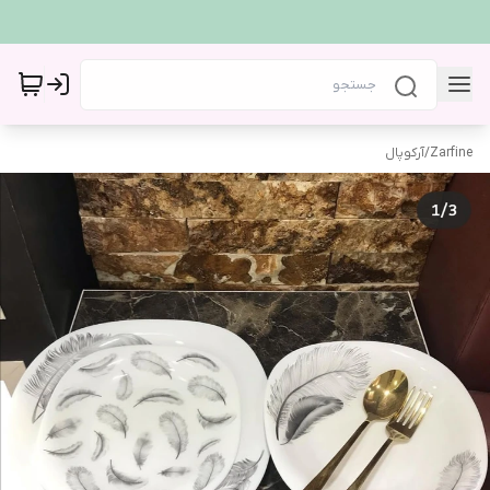
Zarfine
/
آرکوپال