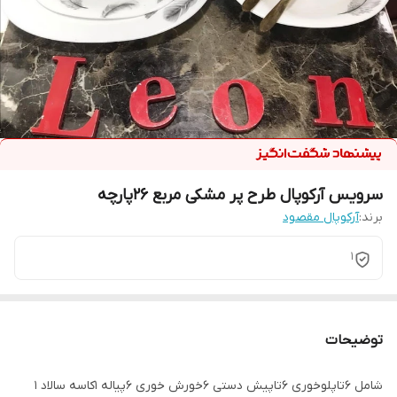
سرویس آرکوپال طرح پر مشکی مربع 26پارچه
برند:
آرکوپال مقصود
1
توضیحات
شامل 6تاپلوخوری 6تاپیش دستی 6خورش خوری 6پیاله 1کاسه سالاد 1