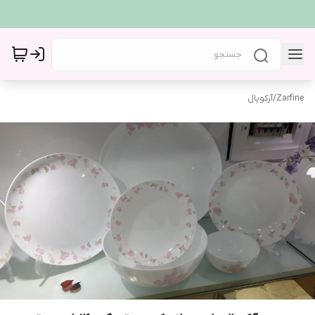
Zarfine
/
آرکوپال