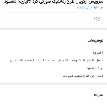
سرویس آرکوپال طرح رمانتیک صورتی گرد 26پارچه مقصود
برند:
آرکوپال مقصود
0
توضیحات
26پارچه
شامل 6تاپلو 6تا خورشت 6تا پیش دست 6تا پیاله 1کاسه سالاد 1دیس
برند مقصود
دیس این طرح بیضی میباشد
نظرات