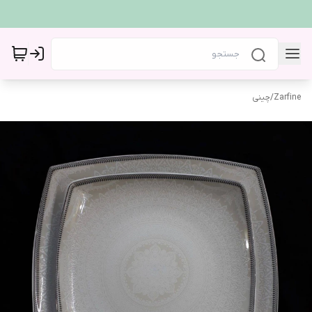
Zarfine
/
چینی