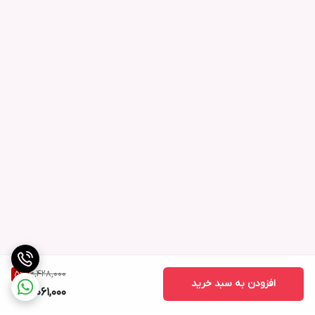
6,428,000
5
%
افزودن به سبد خرید
6,061,000