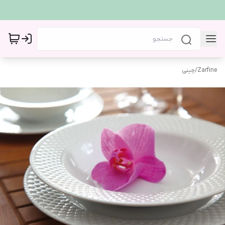
Zarfine
/
چینی