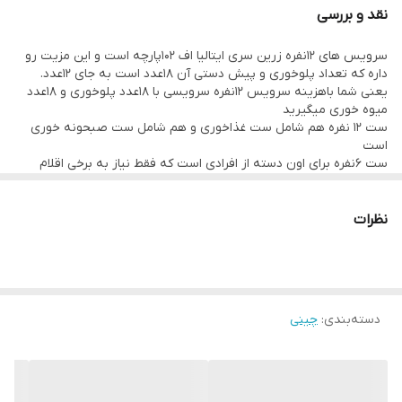
باشد.
نقد و بررسی
اقلام موجود در در تصویر اخر توضیح داده شده است
سرویس های 12نفره زرین سری ایتالیا اف 102پارچه است و این مزیت رو
داره که تعداد پلوخوری و پیش دستی آن 18عدد است به جای 12عدد.
یعنی شما باهزینه سرویس 12نفره سرویسی با 18عدد پلوخوری و 18عدد
میوه خوری میگیرید
ست 12 نفره هم شامل ست غذاخوری و هم شامل ست صبحونه خوری
است
ست 6نفره برای اون دسته از افرادی است که فقط نیاز به برخی اقلام
ضروری و غذاخوری دارند (28پارچه)
تصویر اقلام 12نفره و 6نفره در تصاویر توضیح داده شده است
نکته ای دیگر درباره سرویس های زرین وجود درجه کیفی عالی و درجه
نظرات
کیفی یک است که این امکان را به مشتری میدهد تا کیفیت مدل
انتخابی اش را تعیین کند
دسته‌بندی
:
چینی