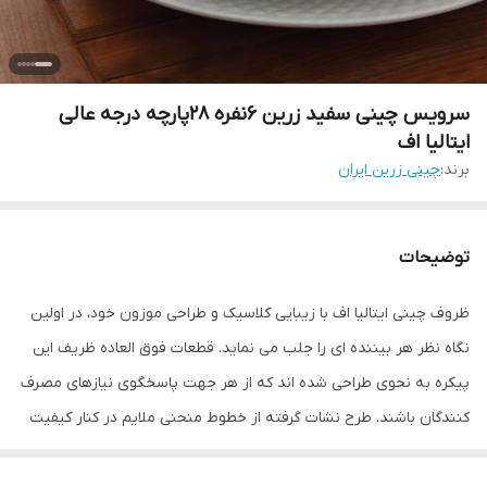
سرویس چینی سفید زرین 6نفره 28پارچه درجه عالی
ایتالیا اف
برند:
چینی زرین ایران
توضیحات
ظروف چینی ایتالیا اف با زیبایی کلاسیک و طراحی موزون خود، در اولین
نگاه نظر هر بیننده ای را جلب می نماید. قطعات فوق العاده ظریف این
پیکره به نحوی طراحی شده اند که از هر جهت پاسخگوی نیازهای مصرف
کنندگان باشند. طرح نشات گرفته از خطوط منحنی ملایم در کنار کیفیت
بسیار بالای بدنه چینی این ظروف، تکمیل کننده جذابیت ایتالیا اف می