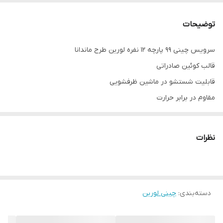
توضیحات
سرویس چینی 99 پارچه 12 نفره لورین طرح ماندانا
قالب کوئین صادراتی
قابلیت شستشو در ماشین ظرفشویی
مقاوم در برابر حرارت
طرح و نقش ثابت در مقابل شست و شووحرارت
لعاب داخلی شفاف و درخشان
نظرات
لعاب سخت و ضد خراش
طراحی زیبا و منحصر به فرد
بسیار سبک
پلوخوری 12 عدد
دسته‌بندی
:
چینی لورین
خورشت خوری 12 عدد