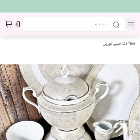
Zarfine
/
چینی لورین