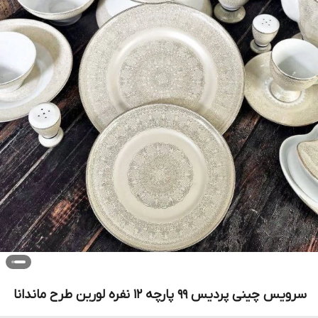
سرویس چینی پردیس 99 پارچه 12 نفره لورین طرح ماندانا