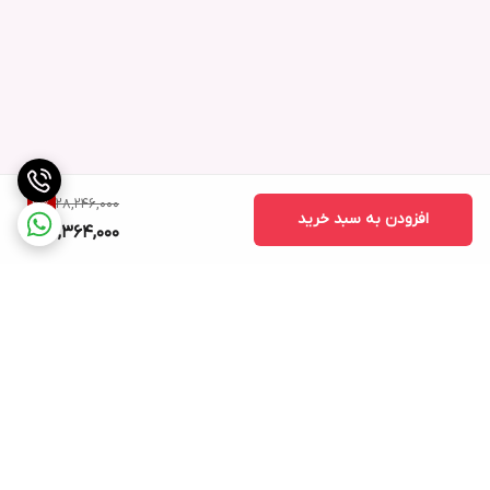
28,246,000
3
%
افزودن به سبد خرید
27,364,000
برگشت به بالا