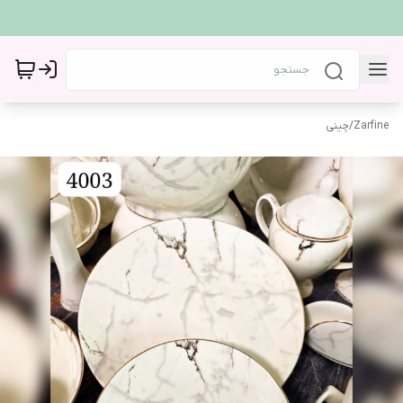
Zarfine
/
چینی