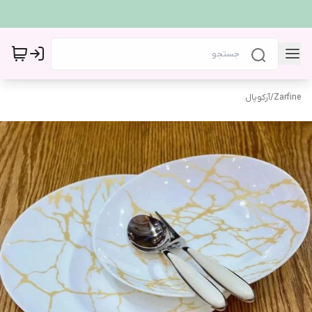
Zarfine
/
آرکوپال