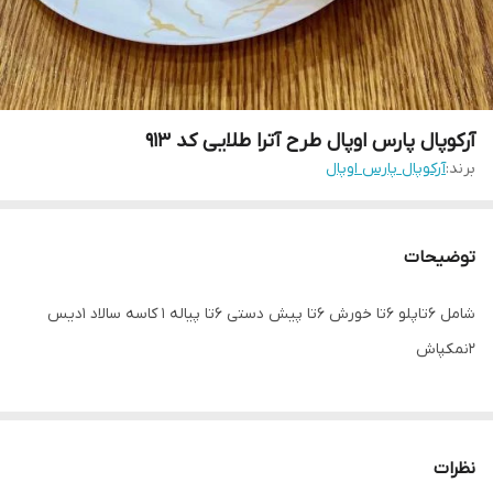
آرکوپال پارس اوپال طرح آترا طلایی کد 913
برند:
آرکوپال پارس اوپال
توضیحات
شامل 6تاپلو 6تا خورش 6تا پیش دستی 6تا پیاله 1 کاسه سالاد 1دیس
2نمکپاش
نظرات