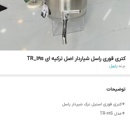
کتری قوری راسل شیاردار اصل ترکیه ای TR_119s
برند:
راسل
توضیحات
⚜️کتری قوری استیل ترک شیردار راسل
⚜️مدل TR-119S