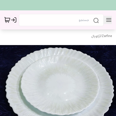
Zarfine
/
آرکوپال