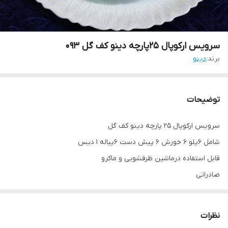
سرویس ارکوپال ۲۵پارچه دینو کف گل ۰۹۳
برند:
دینو
توضیحات
سرویس ارکوپال ۲۵ پارچه دینو کف گل
شامل ۶پلو ۶ خورش ۶ پیش دست ۶پیاله ۱ دیس
قابل استفاده درماشین ظرفشویی و ماکرو
صادراتی
نظرات