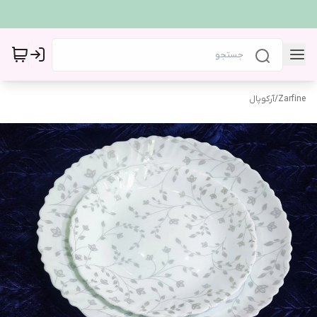
Zarfine
/
آرکوپال