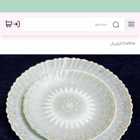
Zarfine
/
آرکوپال