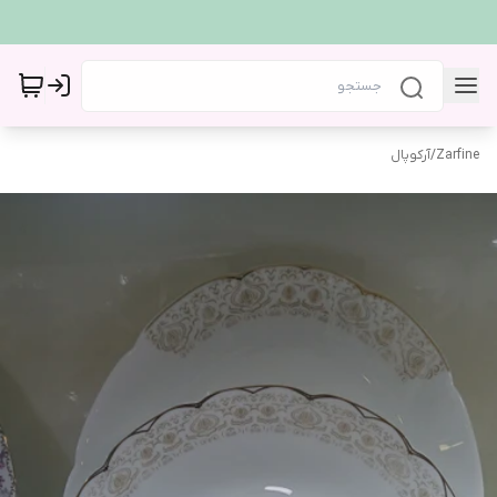
Zarfine
/
آرکوپال