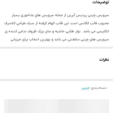
توضیحات
سرویس چینی پردیس آیرین از جمله سرویس های غذاخوری بسیار
محبوب قالب الگانس است. این قالب الهام گرفته از سبک طراحی کلاسیک
انگلیسی می باشد . نوار طلایی حاشیه و سایز بزرگ ظروف تداعی کننده ی
سرویس های چینی سلطنتی می باشد و بهترین انتخاب برای میزبانی
های رسمی شما می باشد . قالب الگانس به خاطر طراحی نوستالژیک حس
زیبا و خاطره انگیز گذشته را برایتان تداعی میکند.
نظرات
دسته‌بندی
:
ترکیب سرویس 30 پارچه الگانس پردیس طرح آیرین :
چینی
بشقاب غذا خوری: 6 عدد
بشقاب خورش خوری: 6 عدد