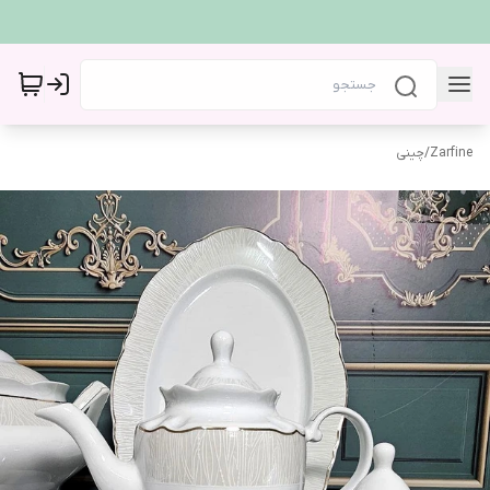
Zarfine
/
چینی