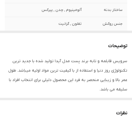
ساختار بدنه
آلومینیوم , چدن , پیرکس
جنس روکش
تفلون , گرانیت
اقلام سرویس پخت
قابلمه , تابه
و پز
توضیحات
سرویس قابلمه و تابه برند بِست مدل آیدا تولید شده با جدید ترین
تکنولوژی روز دنیا و استفاده از با کیفیت ترین مواد اولیه میباشد. طول
عمر بالا و زیبایی منحصر به فرد این محصول دلیلی برای انتخاب افراد با
سلیقه می باشد.
نظرات