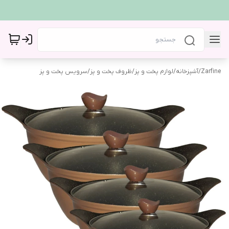
Zarfine
/
آشپزخانه
/
لوازم پخت و پز
/
ظروف پخت و پز
/
سرویس پخت و پز