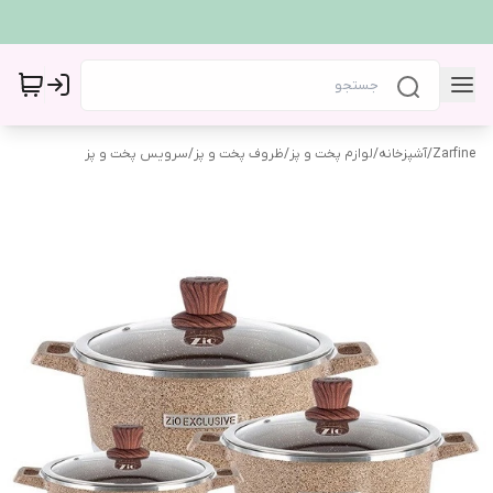
Zarfine
/
آشپزخانه
/
لوازم پخت و پز
/
ظروف پخت و پز
/
سرویس پخت و پز