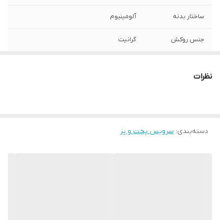
ساختار بدنه
آلومینیوم
جنس روکش
گرانیت
ابعاد بسته‌بندی
22x20x18 سانتی‌متر
نظرات
وزن بسته‌بندی
3500 گرم
اقلام سرویس پخت
قابلمه
و پز
دسته‌بندی
:
سرویس پخت و پز