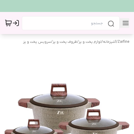
Zarfine
/
آشپزخانه
/
لوازم پخت و پز
/
ظروف پخت و پز
/
سرویس پخت و پز