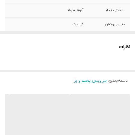
ساختار بدنه
آلومینیوم
جنس روکش
گرانیت
جنس در
استیل-شیشه
نظرات
جنس دسته
ساختار بدنه
قابل شست‌و‌شو
با دست , با ماشین ظرف‌شویی
دسته‌بندی
:
سرویس پخت و پز
ابعاد بسته‌بندی
66x35x45 سانتی‌متر
وزن بسته‌بندی
14000 گرم
اقلام سرویس پخت
قابلمه , تابه
و پز