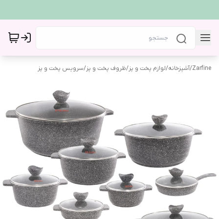
Zarfine
/
آشپزخانه
/
لوازم پخت و پز
/
ظروف پخت و پز
/
سرویس پخت و پز