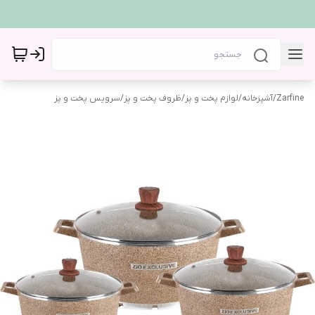
Zarfine
/
آشپزخانه
/
لوازم پخت و پز
/
ظروف پخت و پز
/
سرویس پخت و پز