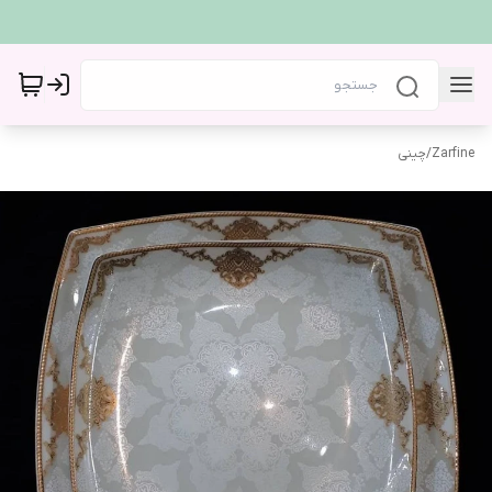
Zarfine
/
چینی