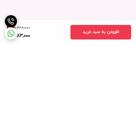
6,428,000
2
%
افزودن به سبد خرید
6,283,000
برگشت به بالا