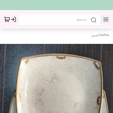
Zarfine
/
چینی