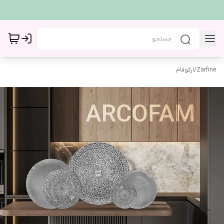
Zarfine
/
ارکوفام