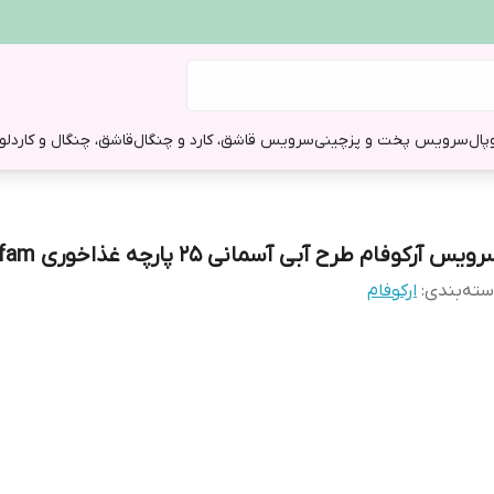
وپال
سرویس پخت و پز
چینی
سرویس قاشق، کارد و چنگال
قاشق، چنگال و کارد
لو
ویس آرکوفام طرح آبی آسمانی 25 پارچه غذاخوری arcofam
ته‌بندی
:
ارکوفام