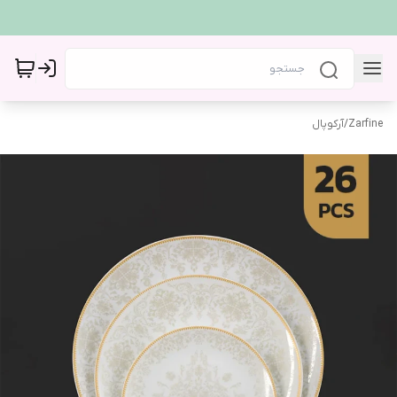
Zarfine
/
آرکوپال