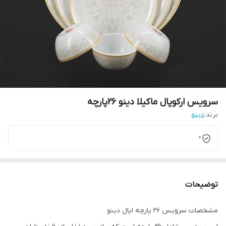
سرویس ارکوپال ماکیلا دینو ۲۶پارچه
برند:
دینو
0
توضیحات
مشخصات سرویس 26 پارچه اپال دینو