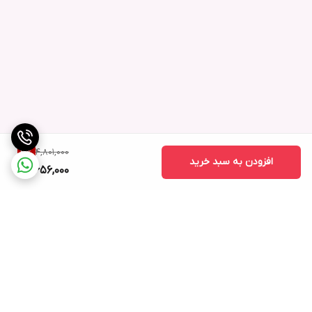
4,801,000
3
%
افزودن به سبد خرید
4,656,000
برگشت به بالا