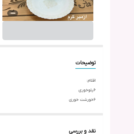
توضیحات
اقلام:
۶پلوخوری
۶خورشت خوری
۶پیش دستی
۶پیاله ماست
۱دیس
نقد و بررسی