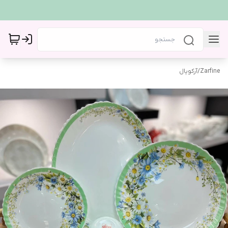
Zarfine
/
آرکوپال