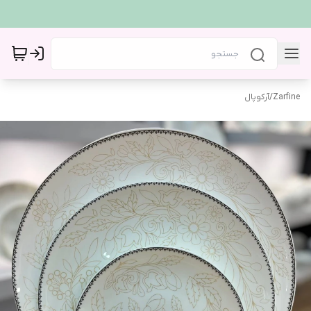
Zarfine
/
آرکوپال