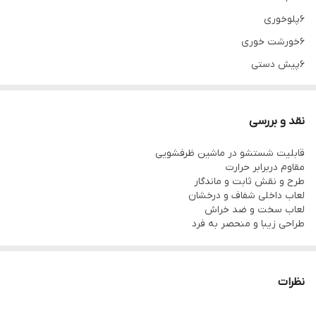
۶پلوخوری
۶خورشت خوری
۶پیش دستی
۶پیاله ماست
۱دیس
نقد و بررسی
۱کاسه سالاد
قابلیت شستشو در ماشین ظرفشویی
مقاوم دربرابر حرارت
طرح و نقش ثابت و ماندگار
لعاب داخلی شفاف و درخشان
لعاب سخت و ضد خراش
طراحی زیبا و منحصر به فرد
نظرات