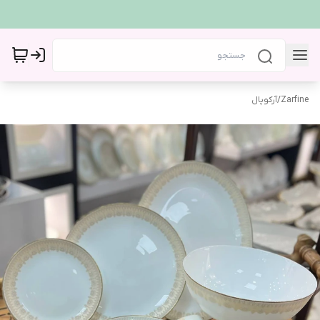
Zarfine
/
آرکوپال