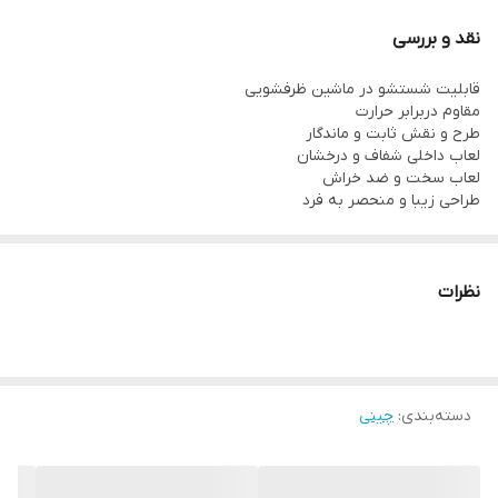
۶ عدد کاسه ماست‌خوری یا خوراکی
نقد و بررسی
۱ عدد دیسی بیضی بزرگ
قابلیت شستشو در ماشین ظرفشویی
۱ عدد سوپ‌خوری (یا کاسه بزرگ)
مقاوم دربرابر حرارت
۱ عدد نمکدان
طرح و نقش ثابت و ماندگار
لعاب داخلی شفاف و درخشان
۱ عدد فلفل‌دان
لعاب سخت و ضد خراش
طراحی زیبا و منحصر به فرد
نظرات
دسته‌بندی
:
چینی