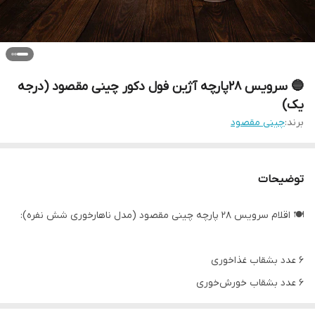
🔵 سرویس 28پارچه آژین فول دکور چینی مقصود (درجه
یک)
برند:
چینی مقصود
توضیحات
🍽️ اقلام سرویس ۲۸ پارچه چینی مقصود (مدل ناهارخوری شش نفره):
۶ عدد بشقاب غذاخوری
۶ عدد بشقاب خورش‌خوری
۶ عدد بشقاب پیش‌دستی یا سالاد