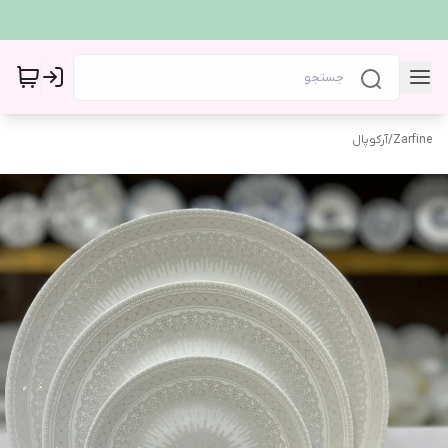
Zarfine
/
آرکوپال