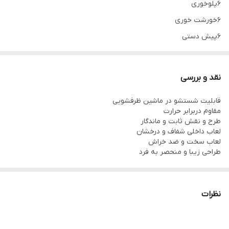
۶پلوخوری
۶خورشت خوری
۶پیش دستی
۶پیاله ماست
۱دیس
نقد و بررسی
۱کاسه سالاد
قابلیت شستشو در ماشین ظرفشویی
مقاوم دربرابر حرارت
طرح و نقش ثابت و ماندگار
لعاب داخلی شفاف و درخشان
لعاب سخت و ضد خراش
طراحی زیبا و منحصر به فرد
نظرات